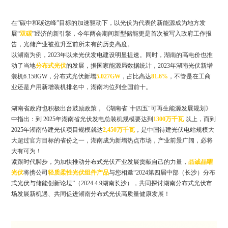
*省份
在“碳中和碳达峰”目标的加速驱动下，以光伏为代表的新能源成为地方发
展“
双碳
”经济的新引擎，今年两会期间新型储能更是首次被写入政府工作报
*城市
告，光储产业被推升至前所未有的历史高度。
以湖南为例，2023年以来光伏发电建设明显提速。同时，湖南的高电价也推
动了当地
分布式光伏
的发展，据国家能源局数据统计，2023年湖南光伏新增
*区/县
装机6.158GW，分布式光伏新增
5.027GW
，占比高达
81.6%
，不管是在工商
业还是户用新增装机排名中，湖南均位列全国前十。
*
湖南省政府也积极出台鼓励政策，《湖南省"十四五"可再生能源发展规划》
中指出：到 2025年湖南省光伏发电总装机规模要达到
1300万千瓦
以上，而到
推荐人
2025年湖南待建光伏项目规模就达
2,450万千瓦
，是中国待建光伏电站规模大
大超过官方目标的省份之一，湖南成为新增热点市场，产业前景广阔，必将
大有可为！
紧跟时代脚步，为加快推动分布式光伏产业发展贡献自己的力量，
品诚晶曜
提交
光伏
将携公司
轻质柔性光伏组件产品
与您相邀“2024第四届中部（长沙）分布
式光伏与储能创新论坛”（2024.4.9湖南长沙），共同探讨湖南分布式光伏市
场发展新机遇、共同促进湖南分布式光伏高质量健康发展！